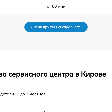
от 60 мин
от 60 мин
У меня другая неисправность
от 60 мин
от 60 мин
in
от 60 мин
ва сервисного центра в Кирове
от 60 мин
 детали — до 3 месяцев.