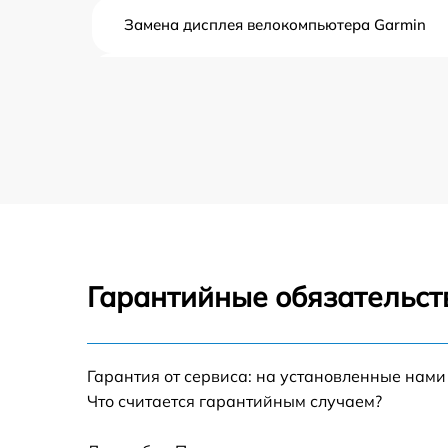
Замена дисплея велокомпьютера Garmin
Ремонт корпуса велокомпьютера Garmin
Настройка велокомпьютера Garmin
Ремонт кнопки велокомпьютера Garmin
Комплексная чистка велокомпьютера Garm
Гарантийные обязательст
Не включается велокомпьютера Garmin
Гарантия от сервиса: на установленные нами
Что считается гарантийным случаем?