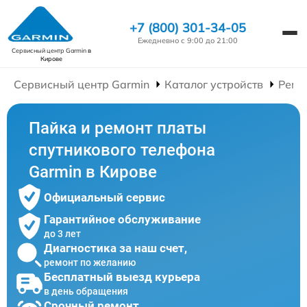
+7 (800) 301-34-05
Ежедневно с 9:00 до 21:00
Сервисный центр Garmin
в
Кирове
Сервисный центр Garmin
Каталог устройств
Ремо
Пайка и ремонт платы
спутникового телефона
Garmin в Кирове
Официальный сервис
Гарантийное обслуживание
до 3 лет
Диагностика за наш счет,
ремонт по желанию
Бесплатный выезд курьера
в день обращения
Срочный ремонт