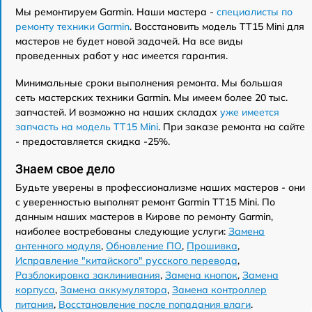
Мы ремонтируем Garmin. Наши мастера -
специалисты по
ремонту техники Garmin
. Восстановить модель TT15 Mini для
мастеров не будет новой задачей. На все виды
проведенных работ у нас имеется гарантия.
Минимальные сроки выполнения ремонта. Мы большая
сеть мастерских техники Garmin. Мы имеем более 20 тыс.
запчастей. И возможно на наших складах
уже имеется
запчасть на модель TT15 Mini
. При заказе ремонта на сайте
- предоставляется скидка -25%.
Знаем свое дело
Будьте уверены в профессионализме наших мастеров - они
с уверенностью выполнят ремонт Garmin TT15 Mini. По
данным наших мастеров в Кирове по ремонту Garmin,
наиболее востребованы следующие услуги:
Замена
антенного модуля
,
Обновление ПО
,
Прошивка
,
Исправление "китайского" русского перевода
,
Разблокировка заклинивания
,
Замена кнопок
,
Замена
корпуса
,
Замена аккумулятора
,
Замена контроллер
питания
,
Восстановление после попадания влаги
.