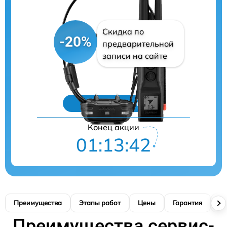
Скидка по
-20%
предварительной
записи на сайте
Цены на ремонт
Конец акции
01:13:41
Преимущества
Этапы работ
Цены
Гарантия
М
Преимущества сервис-