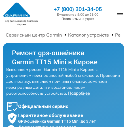
+7 (800) 301-34-05
Ежедневно с 9:00 до 21:00
Позвонить
мне утром
Сервисный центр Garmin
в
Кирове
Сервисный центр Garmin
Каталог устройств
Ремо
Ремонт gps-ошейника
Garmin TT15 Mini в Кирове
Выполняем ремонт Garmin TT15 Mini в Кирове с
устранением неисправностей любой сложности. Проводим
диагностику, выявляем причины поломки, заменяем
неисправные детали и восстанавливаем
работоспособность устройства.
Подробнее
Официальный сервис
Гарантийное обслуживание
GPS-ошейника Garmin TT15 Mini до 3 лет