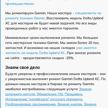
преимуществами
.
Мы ремонтируем Garmin. Наши мастера -
специалисты по
ремонту техники Garmin
. Восстановить модель Delta Upland
XC для мастеров не будет новой задачей. На все виды
проведенных работ у нас имеется гарантия.
Минимальные сроки выполнения ремонта. Мы большая
сеть мастерских техники Garmin. Мы имеем более 20 тыс.
запчастей. И возможно на наших складах
уже имеется
запчасть на модель Delta Upland XC
. При заказе ремонта
на сайте - предоставляется скидка -25%.
Знаем свое дело
Будьте уверены в профессионализме наших мастеров - они
с уверенностью выполнят ремонт Garmin Delta Upland XC. По
данным наших мастеров в Кирове по ремонту Garmin,
наиболее востребованы следующие услуги:
Замена
антенного модуля
,
Обновление ПО
,
Прошивка
,
Исправление "китайского" русского перевода
,
Разблокировка заклинивания
,
Замена кнопок
,
Замена