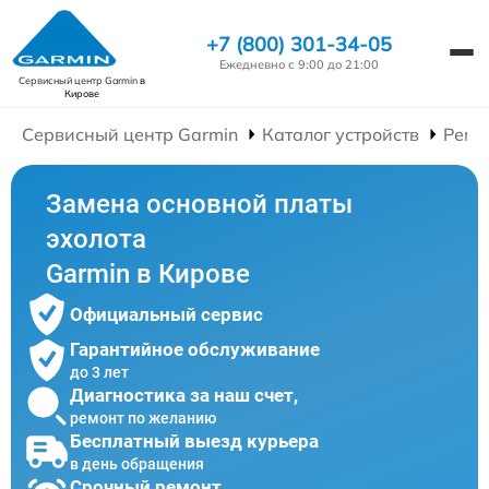
+7 (800) 301-34-05
Ежедневно с 9:00 до 21:00
Сервисный центр Garmin
в
Кирове
Сервисный центр Garmin
Каталог устройств
Ремо
Замена основной платы
эхолота
Garmin в Кирове
Официальный сервис
Гарантийное обслуживание
до 3 лет
Диагностика за наш счет,
ремонт по желанию
Бесплатный выезд курьера
в день обращения
Срочный ремонт