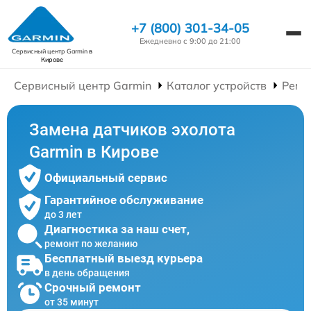
+7 (800) 301-34-05
Ежедневно с 9:00 до 21:00
Сервисный центр Garmin
в
Кирове
Сервисный центр Garmin
Каталог устройств
Ремо
Замена датчиков эхолота
Garmin в Кирове
Официальный сервис
Гарантийное обслуживание
до 3 лет
Диагностика за наш счет,
ремонт по желанию
Бесплатный выезд курьера
в день обращения
Срочный ремонт
от 35 минут