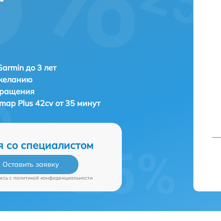
Garmin до 3 лет
 желанию
бращения
map Plus 42cv от 35 минут
я со специалистом
Оставить заявку
есь c
политикой конфиденциальности