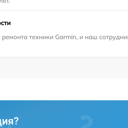
лет.
сти
емонта техники Garmin, и наш сотрудник
ция?