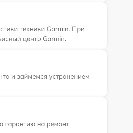
тики техники Garmin. При
висный центр Garmin.
онта и займемся устранением
ю гарантию на ремонт